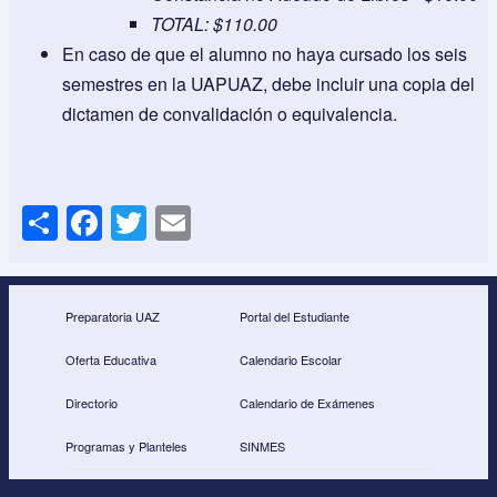
TOTAL: $110.00
En caso de que el alumno no haya cursado los seis
semestres en la UAPUAZ, debe incluir una copia del
dictamen de convalidación o equivalencia.
S
F
T
E
h
a
wi
m
ar
c
tt
ail
e
e
er
Preparatoria UAZ
Portal del Estudiante
b
Oferta Educativa
Calendario Escolar
o
Directorio
Calendario de Exámenes
o
Programas y Planteles
SINMES
k