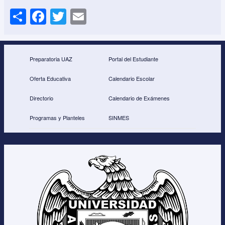
S
F
T
E
h
a
wi
m
ar
c
tt
ail
e
e
er
Preparatoria UAZ
Portal del Estudiante
b
Oferta Educativa
Calendario Escolar
o
Directorio
Calendario de Exámenes
o
Programas y Planteles
SINMES
k