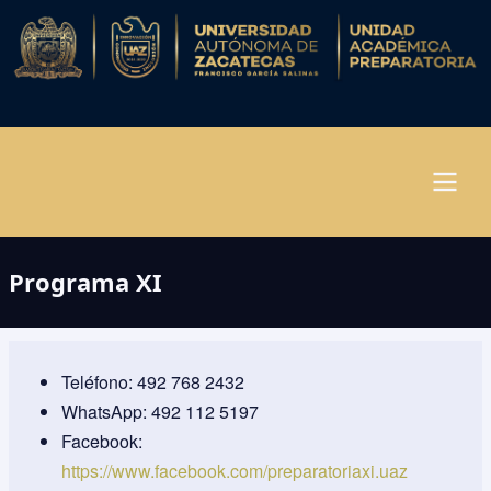
Pasar
al
contenido
principal
Navegación
Programa XI
principal
Teléfono: 492 768 2432
WhatsApp: 492 112 5197
Facebook:
https://www.facebook.com/preparatoriaxi.uaz