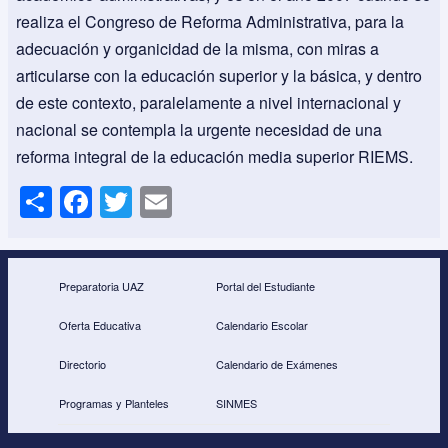
realiza el Congreso de Reforma Administrativa, para la
adecuación y organicidad de la misma, con miras a
articularse con la educación superior y la básica, y dentro
de este contexto, paralelamente a nivel internacional y
nacional se contempla la urgente necesidad de una
reforma integral de la educación media superior RIEMS.
S
F
T
E
h
a
wi
m
ar
c
tt
ail
e
e
er
Preparatoria UAZ
Portal del Estudiante
b
Oferta Educativa
Calendario Escolar
o
Directorio
Calendario de Exámenes
o
Programas y Planteles
SINMES
k