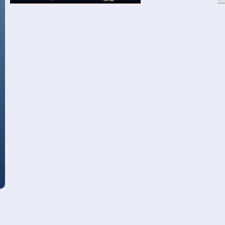
Comunidad
C
UAP
U
Layout
L