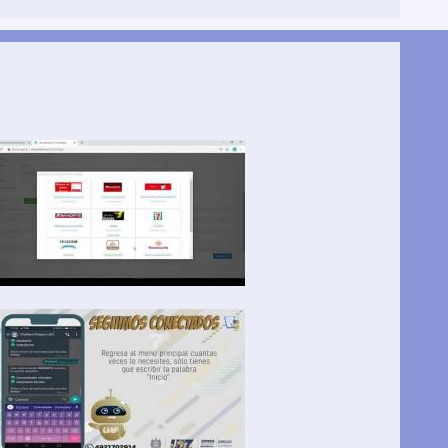
omunidad
AP
ayout