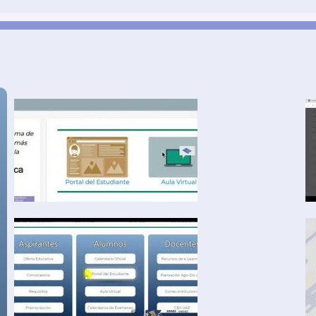
Comunidad
C
UAP
U
Layout
L