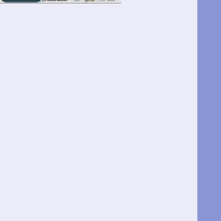
omunidad
AP
ayout