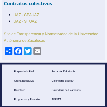
Contratos colectivos
UAZ - SPAUAZ
UAZ - STUAZ
Sito de Transparencia y Normatividad de la Universidad
Autónoma de Zacatecas
S
F
T
E
h
a
wi
m
ar
c
tt
ail
e
e
er
Preparatoria UAZ
Portal del Estudiante
b
Oferta Educativa
Calendario Escolar
o
Directorio
Calendario de Exámenes
o
Programas y Planteles
SINMES
k