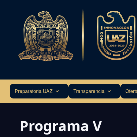
Pasar
al
contenido
principal
Preparatoria UAZ
Transparencia
Ofert
Navegación
principal
Programa V