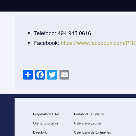
Teléfono: 494 945 0616
Facebook:
https://www.facebook.com/P
S
F
T
E
h
a
wi
m
ar
c
tt
ail
e
e
er
b
Preparatoria UAZ
Portal del Estudiante
o
Oferta Educativa
Calendario Escolar
o
Directorio
Calendario de Exámenes