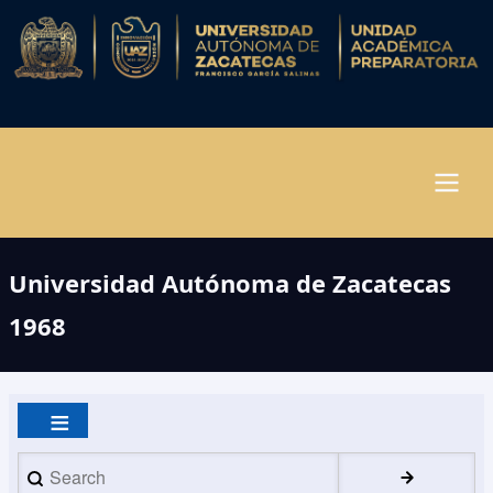
Pasar
al
contenido
principal
Navegación
Universidad Autónoma de Zacatecas
principal
1968
Search