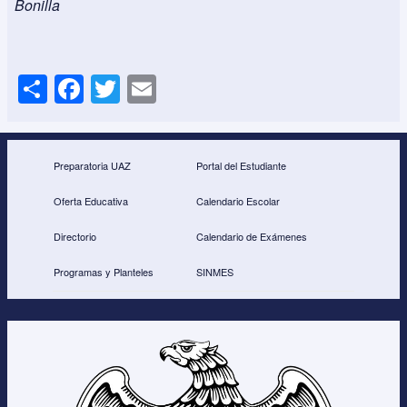
Bonilla
S
F
T
E
h
a
wi
m
ar
c
tt
ail
e
e
er
Preparatoria UAZ
Portal del Estudiante
b
Oferta Educativa
Calendario Escolar
o
Directorio
Calendario de Exámenes
o
Programas y Planteles
SINMES
k