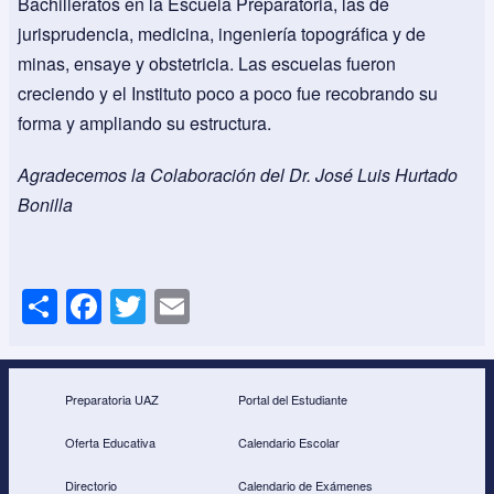
Bachilleratos en la Escuela Preparatoria, las de
jurisprudencia, medicina, ingeniería topográfica y de
minas, ensaye y obstetricia. Las escuelas fueron
creciendo y el Instituto poco a poco fue recobrando su
forma y ampliando su estructura.
Agradecemos la Colaboración del Dr. José Luis Hurtado
Bonilla
S
F
T
E
h
a
wi
m
ar
c
tt
ail
e
e
er
Preparatoria UAZ
Portal del Estudiante
b
Oferta Educativa
Calendario Escolar
o
Directorio
Calendario de Exámenes