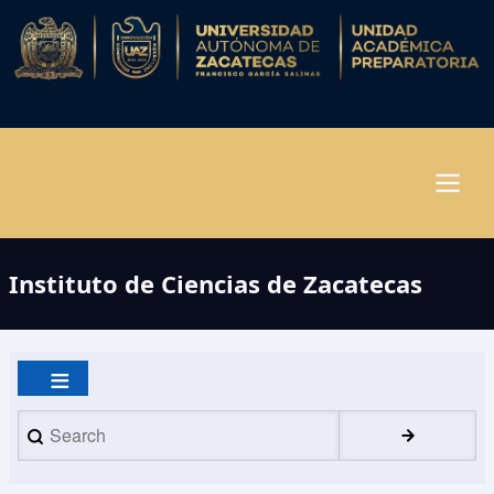
Pasar
al
contenido
principal
Navegación
Instituto de Ciencias de Zacatecas
principal
Search