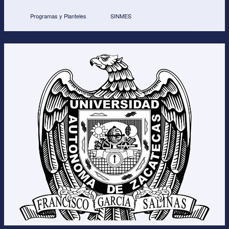
o
Programas y Planteles
SINMES
k