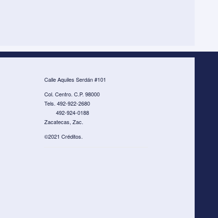
Calle Aquiles Serdán #101
Col. Centro. C.P. 98000
Tels. 492-922-2680
492-924-0188
Zacatecas, Zac.
©2021 Créditos.