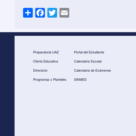
S
F
T
E
h
a
wi
m
ar
c
tt
ail
e
e
er
b
Preparatoria UAZ
Portal del Estudiante
o
Oferta Educativa
Calendario Escolar
o
Directorio
Calendario de Exámenes
k
Programas y Planteles
SINMES