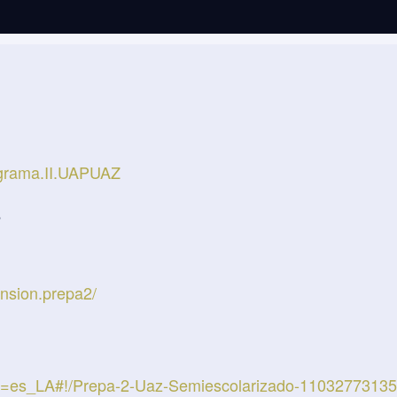
ograma.II.UAPUAZ
e
nsion.prepa2/
le=es_LA#!/Prepa-2-Uaz-Semiescolarizado-1103277313