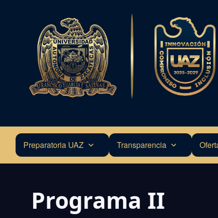
Pasar
al
contenido
principal
Preparatoria UAZ
Transparencia
Ofert
Navegación
principal
Programa II