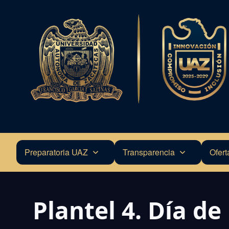
Pasar
al
contenido
principal
Preparatoria UAZ
Transparencia
Ofert
Navegación
principal
Plantel 4. Día de