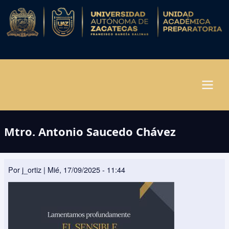
Pasar
al
contenido
principal
Navegación
Mtro. Antonio Saucedo Chávez
principal
Por
j_ortiz
|
Mié, 17/09/2025 - 11:44