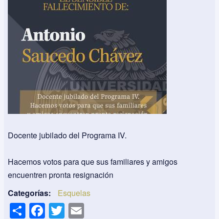
Docente jubilado del Programa IV.
Hacemos votos para que sus familiares y amigos
encuentren pronta resignación
Categorías
Esquelas
S
F
T
E