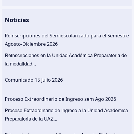
h
a
wi
m
ar
c
tt
ail
e
e
er
Noticias
b
Reinscripciones del Semiescolarizado para el Semestre
o
Agosto-Diciembre 2026
o
Reinscripciones en la Unidad Académica Preparatoria de
k
la modalidad...
Comunicado 15 Julio 2026
Proceso Extraordinario de Ingreso sem Ago 2026
Proceso Extraordinario de Ingreso a la Unidad Académica
Preparatoria de la UAZ...