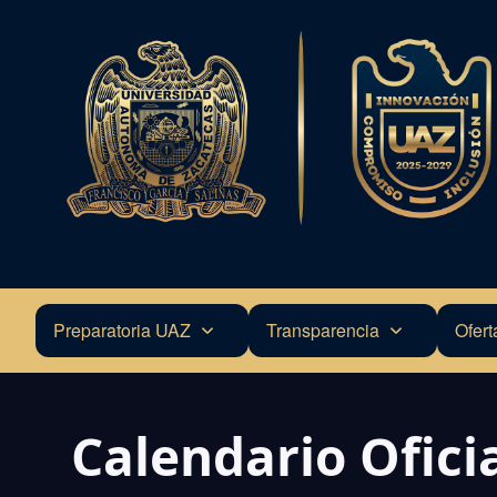
Pasar
al
contenido
principal
Preparatoria UAZ
Transparencia
Ofert
Navegación
principal
Calendario Ofici