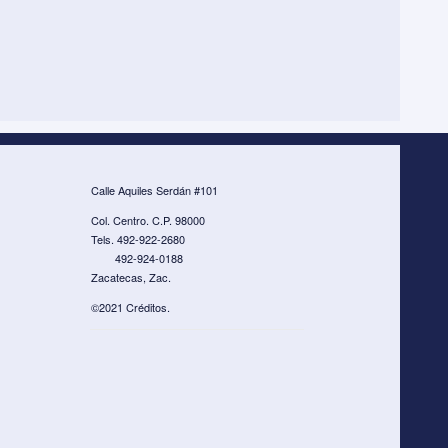
Calle Aquiles Serdán #101
Col. Centro. C.P. 98000
Tels. 492-922-2680
492-924-0188
Zacatecas, Zac.
©2021 Créditos.