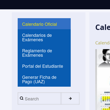
Calendario Oficial
Cal
Calendarios de
Exámenes
Calend
Reglamento de
Exámenes
Portal del Estudiante
Generar Ficha de
Pago (UAZ)
Search