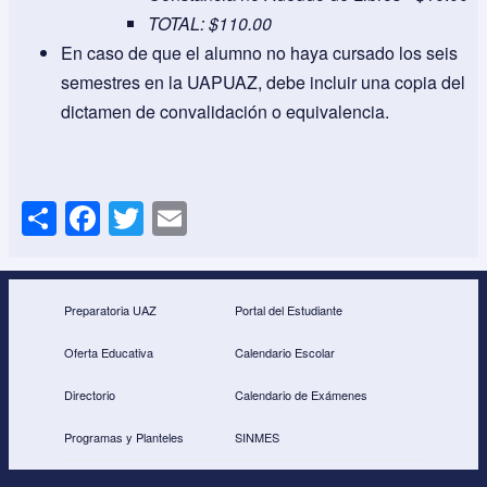
TOTAL: $110.00
En caso de que el alumno no haya cursado los seis
semestres en la UAPUAZ, debe incluir una copia del
dictamen de convalidación o equivalencia.
S
F
T
E
h
a
wi
m
ar
c
tt
ail
e
e
er
Preparatoria UAZ
Portal del Estudiante
b
Oferta Educativa
Calendario Escolar
o
Directorio
Calendario de Exámenes
o
Programas y Planteles
SINMES
k