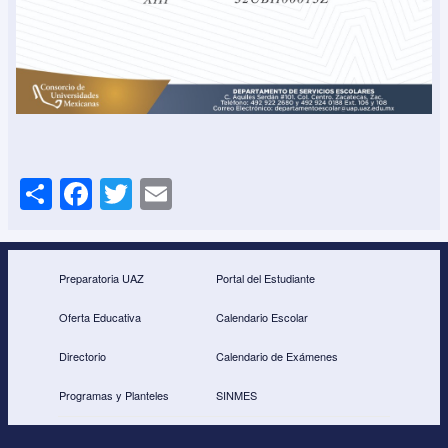
S
F
T
E
h
a
wi
m
ar
c
tt
ail
e
e
er
Preparatoria UAZ
Portal del Estudiante
b
Oferta Educativa
Calendario Escolar
o
Directorio
Calendario de Exámenes
o
Programas y Planteles
SINMES
k