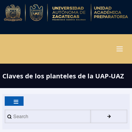
Pasar
al
contenido
principal
Navegación
Claves de los planteles de la UAP-UAZ
principal
Search