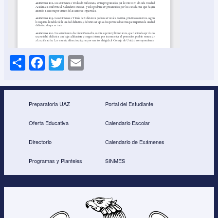
S
F
T
E
h
a
wi
m
ar
c
tt
ail
e
e
er
Preparatoria UAZ
Portal del Estudiante
b
Oferta Educativa
Calendario Escolar
o
Directorio
Calendario de Exámenes
o
Programas y Planteles
SINMES
k