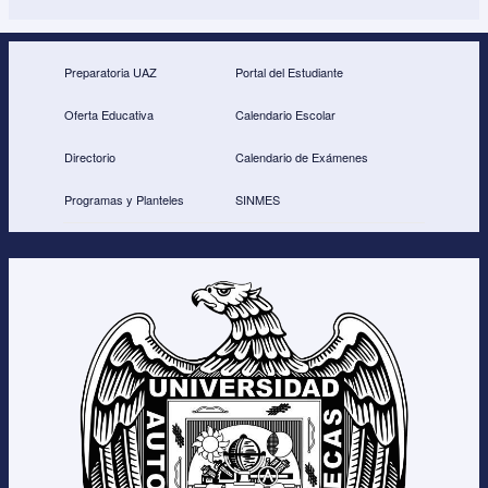
h
a
wi
m
ar
c
tt
ail
e
e
er
Preparatoria UAZ
Portal del Estudiante
b
Oferta Educativa
Calendario Escolar
o
Directorio
Calendario de Exámenes
o
Programas y Planteles
SINMES
k