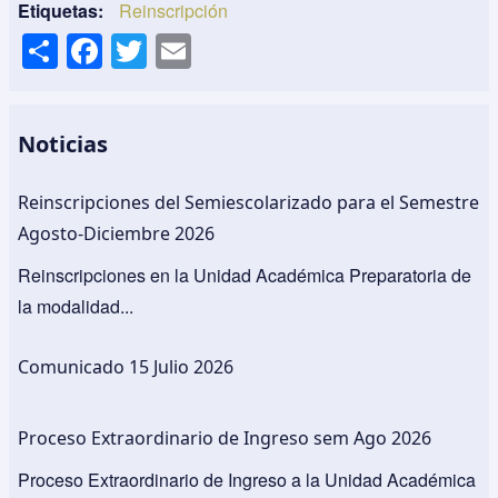
Etiquetas
Reinscripción
S
F
T
E
h
a
wi
m
ar
c
tt
ail
e
e
er
Noticias
b
Reinscripciones del Semiescolarizado para el Semestre
o
Agosto-Diciembre 2026
o
Reinscripciones en la Unidad Académica Preparatoria de
k
la modalidad...
Comunicado 15 Julio 2026
Proceso Extraordinario de Ingreso sem Ago 2026
Proceso Extraordinario de Ingreso a la Unidad Académica