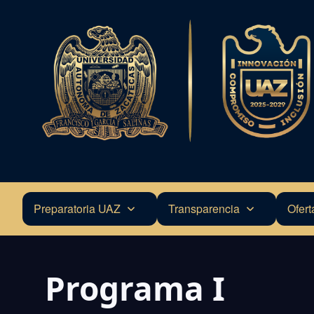
Pasar
al
contenido
principal
Preparatoria UAZ
Transparencia
Ofert
Navegación
principal
Programa I