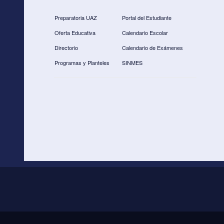
b
Preparatoria UAZ
Portal del Estudiante
o
Oferta Educativa
Calendario Escolar
o
Directorio
Calendario de Exámenes
k
Programas y Planteles
SINMES