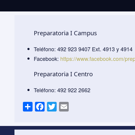
Preparatoria I Campus
Teléfono: 492 923 9407 Ext. 4913 y 4914
Facebook:
https://www.facebook.com/pre
Preparatoria I Centro
Teléfono: 492 922 2662
S
F
T
E
h
a
wi
m
ar
c
tt
ail
e
e
er