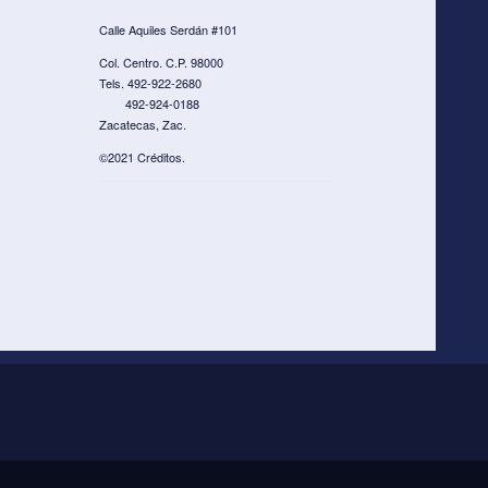
Calle Aquiles Serdán #101
Col. Centro. C.P. 98000
Tels. 492-922-2680
492-924-0188
Zacatecas, Zac.
©2021 Créditos.