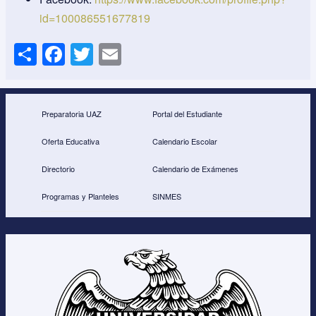
id=100086551677819
S
F
T
E
h
a
wi
m
ar
c
tt
ail
e
e
er
Preparatoria UAZ
Portal del Estudiante
b
Oferta Educativa
Calendario Escolar
o
Directorio
Calendario de Exámenes
o
Programas y Planteles
SINMES
k