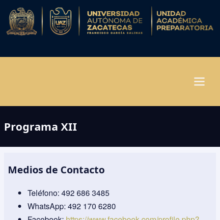
Pasar
al
contenido
principal
Navegación
Programa XII
principal
Medios de Contacto
Teléfono: 492 686 3485
WhatsApp: 492 170 6280
Facebook:
https://www.facebook.com/profile.php?