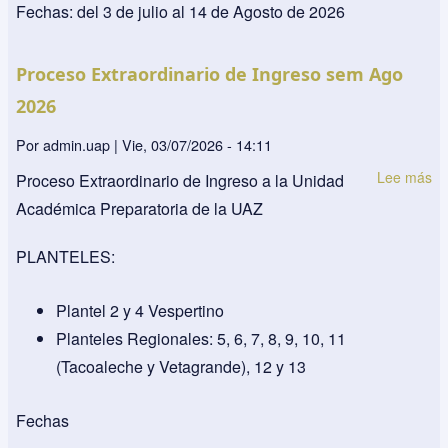
el
Fechas: del 3 de julio al 14 de Agosto de 2026
Se
Ag
Proceso Extraordinario de Ingreso sem Ago
Di
2026
20
Por
admin.uap
|
Vie, 03/07/2026 - 14:11
Lee más
so
Proceso Extraordinario de Ingreso a la Unidad
Pr
Académica Preparatoria de la UAZ
Ex
de
PLANTELES:
In
s
Plantel 2 y 4 Vespertino
A
Planteles Regionales: 5, 6, 7, 8, 9, 10, 11
20
(Tacoaleche y Vetagrande), 12 y 13
Fechas