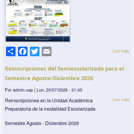
S
F
T
E
Lee más
so
h
a
wi
m
Ca
ar
c
tt
ail
ofi
Reinscripciones del Semiescolarizado para el
U
e
e
er
Semestre Agosto-Diciembre 2026
20
b
20
Por
admin.uap
|
Lun, 20/07/2026 - 21:45
o
Lee más
so
Reinscripciones en la Unidad Académica
o
Re
Preparatoria de la modalidad Escolarizada
k
de
Se
Semestre Agosto - Diciembre 2026
pa