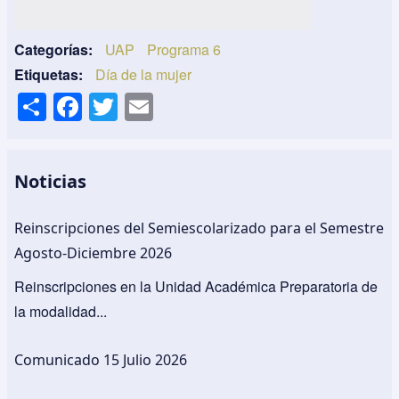
Categorías
UAP
Programa 6
Etiquetas
Día de la mujer
S
F
T
E
h
a
wi
m
ar
c
tt
ail
e
e
er
Noticias
b
Reinscripciones del Semiescolarizado para el Semestre
o
Agosto-Diciembre 2026
o
Reinscripciones en la Unidad Académica Preparatoria de
k
la modalidad...
Comunicado 15 Julio 2026